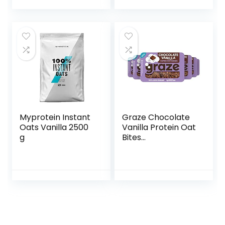
Myprotein Instant
Graze Chocolate
Oats Vanilla 2500
Vanilla Protein Oat
g
Bites
Havermoutrepen
– 6 x 3 repen (53
g)