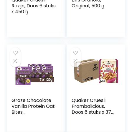
Rozijn, Doos 6 stuks
Original, 500 g
x 450 g
Graze Chocolate
Quaker Cruesli
Vanilla Protein Oat
Frambalicious,
Bites
Doos 6 stuks x 375
Havermoutrepen
g
– 7 x 4 repen (120
g)