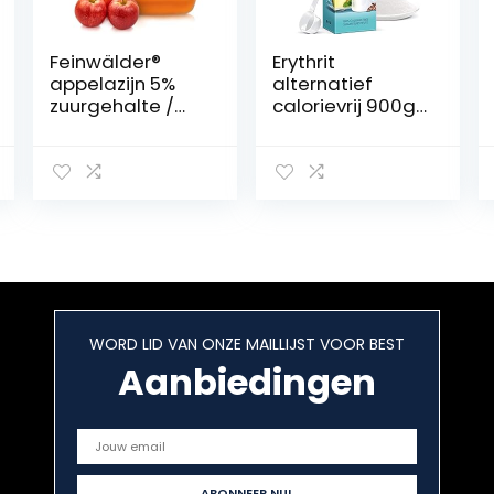
Feinwälder®
Erythrit
appelazijn 5%
alternatief
zuurgehalte /
calorievrij 900g
organisch en
– veganistisch &
zonder
glutenvrij
toevoegingen /
Erythritol
10 liter in
jerrycan / uit
100% biologisch
gewonnen
direct sap /
ideaal voor
saladedressing
WORD LID VAN ONZE MAILLIJST VOOR BEST
s
Aanbiedingen