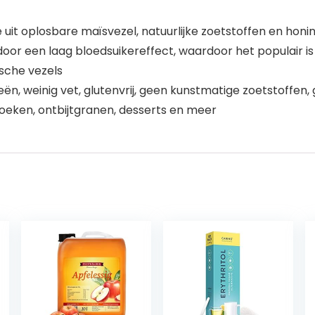
it oplosbare maïsvezel, natuurlijke zoetstoffen en hon
oor een laag bloedsuikereffect, waardoor het populair is b
ische vezels
ieën, weinig vet, glutenvrij, geen kunstmatige zoetstoffen
oeken, ontbijtgranen, desserts en meer