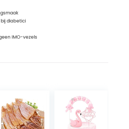
ingsmaak
ij diabetici
, geen IMO-vezels