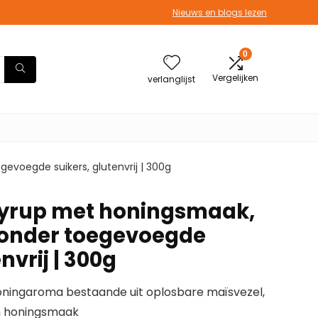
Nieuws en blogs lezen
0
Vergelijken
verlanglijst
evoegde suikers, glutenvrij | 300g
Syrup met honingsmaak,
zonder toegevoegde
nvrij | 300g
oningaroma bestaande uit oplosbare maïsvezel,
en honingsmaak