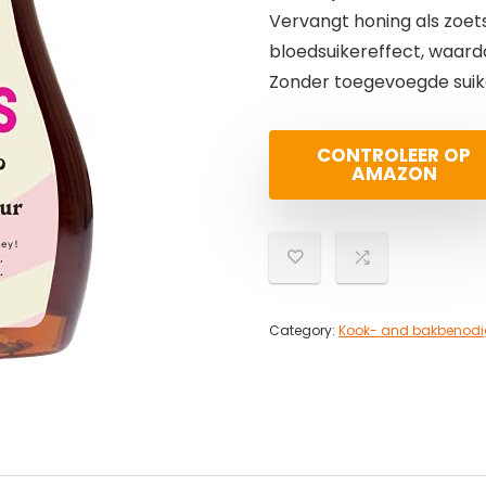
Vervangt honing als zoets
bloedsuikereffect, waardoo
Zonder toegevoegde suike
CONTROLEER OP
AMAZON
Category:
Kook- and bakbenod