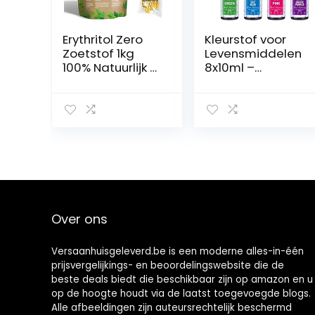
Erythritol Zero
Kleurstof voor
Zoetstof 1kg
Levensmiddelen
100% Natuurlijk 0
8x10ml –
Calorieën
Vloeibare
DulciLight |
Kleurstof met
Ideaal voor Keto
Hoge
Diëten | +5
Concentratie
Zakjes Bruine
voor het Bakken
Zoetstof Gratis |
van Cake
Suikervervanger
Koekjesglazuur
| Geniet zonder
Macaron
Schuldgevoel
Fondant –
Levendige
Over ons
Kleurstof voor
doe-het-zelf
Zeepslijmamba
Versaanhuisgeleverd.be is een moderne alles-in-één
chten
prijsvergelijkings- en beoordelingswebsite die de
beste deals biedt die beschikbaar zijn op amazon en u
op de hoogte houdt via de laatst toegevoegde blogs.
Alle afbeeldingen zijn auteursrechtelijk beschermd