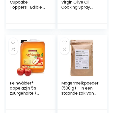
Cupcake
Virgin Olive Oil
Toppers- Edible,
Cooking Spray,
unique & made
190ml
with love &
imagination in the
UK!
Feinwälder®
Magermelkpoeder
appelazijn 5%
(500 g) – in een
zuurgehalte /
staande zak van
organisch en
essentieel belang
zonder
toevoegingen / 10