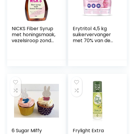
NICKS Fiber Syrup
Erytritol 4,5 kg
met honingsmaak,
suikervervanger
vezelsiroop zonder
met 70% van de
toegevoegde
zoetkracht van
suikers, glutenvrij |
suiker
300g
6 Sugar Miffy
Frylight Extra