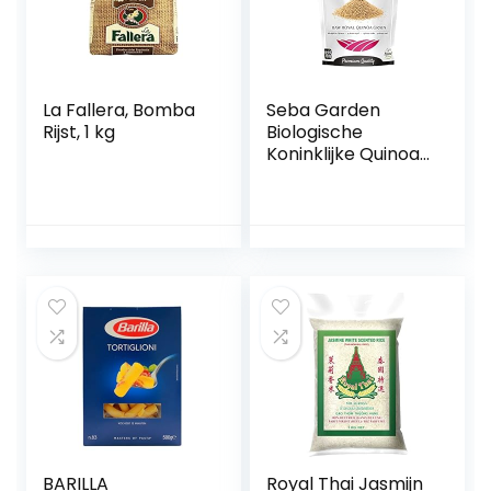
La Fallera, Bomba
Seba Garden
Rijst, 1 kg
Biologische
Koninklijke Quinoa,
1kg (2.2lb) – 100%
Koninklijke
Boliviaanse
Volkoren
Glutenvrij, Keto-
vriendelijk, Bron
van Eiwit, Hoog
Vezelgehalte, Bron
van Ijzer, Niet GMO
BARILLA
Royal Thai Jasmijn