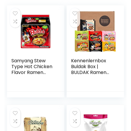
Samyang Stew
Kennenlernbox
Type Hot Chicken
Buldak Box |
Flavor Ramen
BULDAK Ramen
Nudeln 725g
MIX 14 | Koreaanse
hot chicken ramen
mix van 14 om te
proberen