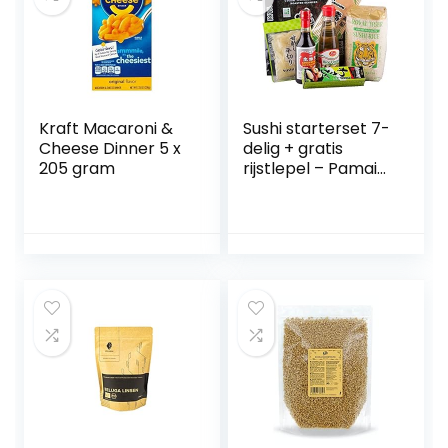
Kraft Macaroni &
Sushi starterset 7-
Cheese Dinner 5 x
delig + gratis
205 gram
rijstlepel – Pamai
Pai® – Wasabi Nori
sushimmat
sojasosse