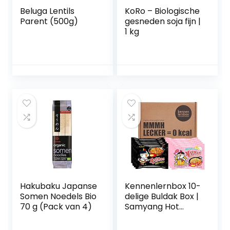
Beluga Lentils
KoRo – Biologische
Parent (500g)
gesneden soja fijn |
1 kg
Hakubaku Japanse
Kennenlernbox 10-
Somen Noedels Bio
delige Buldak Box |
70 g (Pack van 4)
Samyang Hot
Chicken Ramen
Combo | 5-pack